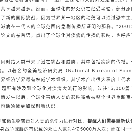
的共享越来越多。然而，全球化的好处仍在经受考验，部分原
来了新的国际挑战，因为世界某一地区的动荡可以通过恐怖主
滋病在一代人的全球范围内急剧传播所证明的那样。”200
告论文的卷首语，点出了全球化对疾病的传播的影响，也呼应
，同时给人类带来了潜在挑战和威胁，其中包括疾病的传播。
名的全美经济研究局（National Bureau of Econo
世界经济学界最有权威学术组织，其学术产出很大程度上代表
题鲜有涉及到全球化对疾病大流行的影响，过往15,000
疫情发生以后，全球化带给人类的影响将会被整个世界重新审
这句话须被更加深刻地认识。
争和微生物袭击对人类的杀伤力进行对比，
提醒人们需要重新认
自身战争威胁的有记载的死亡人数为4亿5000万人次；而在同一