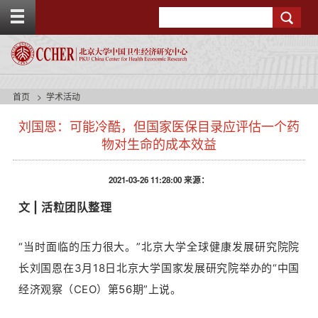
T
Search
o
g
g
l
e
t
首页
学术活动
o
p
刘国恩：可能冷酷，但国家医保目录应评估一个药
b
物对生命的成本效益
a
r
2021-03-26 11:28:00 来源：
文 |
活粒团队整理
“当时面临的压力很大。”北京大学全球健康发展研究院院
长刘国恩在3月18日北京大学国家发展研究院举办的“中国
经济观察（CEO）第56期”上说。