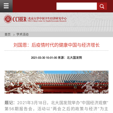
T
Search
o
g
g
l
e
t
首页
学术活动
o
p
刘国恩：后疫情时代的健康中国与经济增长
b
a
r
2021-03-30 10:01:00 来源：北大国发院
题记：
2021年3月18日，北大国发院举办“中国经济观察”
第56期报告会，活动以“两会之后的政策与经济”为主