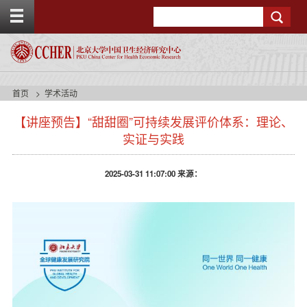
T
Search
o
g
g
l
e
t
首页
学术活动
o
p
【讲座预告】“甜甜圈”可持续发展评价体系：理论、
b
实证与实践
a
r
2025-03-31 11:07:00 来源：