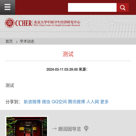
T
Search
o
g
g
l
e
t
首页
学术动态
o
p
测试
b
a
r
2024-03-11 03:29:00 来源：
测试
分享到：
新浪微博
微信
QQ空间
腾讯微博
人人网
更多
朗润园导览