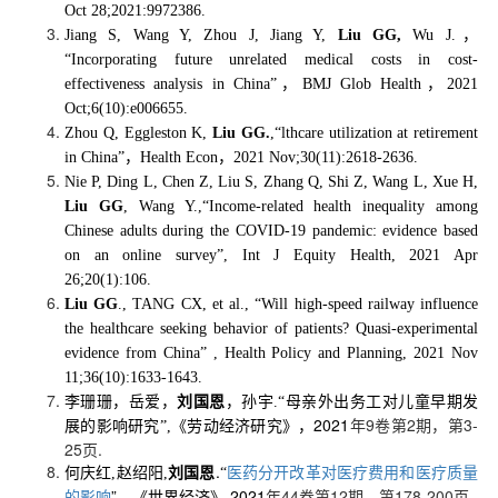
n
Oct 28;2021:9972386.
d
Jiang S, Wang Y, Zhou J, Jiang Y,
Liu GG,
Wu J.
，
“
Incorporating future unrelated medical costs in cost-
effectiveness analysis in China
”，
BMJ Glob Health
，
2021
Oct;6(10):e006655.
Zhou Q, Eggleston K,
Liu GG.
,
“
lthcare utilization at retirement
in China
”，
Health Econ
，
2021 Nov;30(11):2618-2636.
Nie P, Ding L, Chen Z, Liu S, Zhang Q, Shi Z, Wang L, Xue H,
Liu GG
, Wang Y.,
“
Income-related health inequality among
Chinese adults during the COVID-19 pandemic: evidence based
on an online survey
”
, Int J Equity Health, 2021 Apr
26;20(1):106.
Liu GG
., TANG CX, et al., “Will high-speed railway influence
the healthcare seeking behavior of patients? Quasi-experimental
evidence from China” , Health Policy and Planning,
2021 Nov
11;36(10):1633-1643.
李珊珊，岳爱，
刘国恩
，孙宇.
“母亲外出务工对儿童早期发
《劳动经济研究》，2021
年9卷第2期，第3-
展的影响研究”,
25页.
刘国恩
.
何庆红,
赵绍阳,
“
医药分开改革对医疗费用和医疗质量
”，《世界经济》,2021
年44卷第12期，第178-200页.
的影响