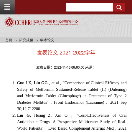
T
Search
o
g
g
l
e
t
首页
研究成果
学术论文
o
s
p
发表论文 2021-2022学年
i
b
d
a
e
r
发布日期：2022-11-15 06:00:00 来源：
n
a
v
Guo LX,
Liu GG
., et al., “Comparison of Clinical Efficacy and
b
Safety of Metformin Sustained-Release Tablet (II) (Dulening)
a
and Metformin Tablet (Glucophage) in Treatment of Type 2
c
Diabetes Mellitus” , Front Endocrinol (Lausanne)
，
2021 Sep
k
30;12:712200.
g
Liu G,
Huang Z, Xin Q.
，“
Cost-Effectiveness of Oral
r
o
Antidiabetic Drugs: A Prospective Multicenter Study of Real-
u
World Patients
”，
Evid Based Complement Alternat Med
，
2021