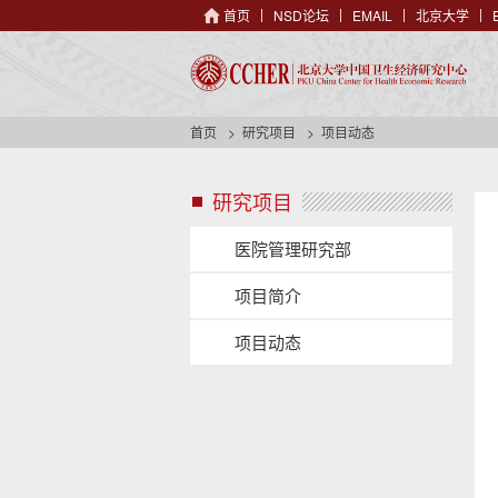
首页
NSD论坛
EMAIL
北京大学
首页
研究项目
项目动态
研究项目
s
i
d
医院管理研究部
e
n
项目简介
a
v
项目动态
h
e
s
a
i
d
d
e
e
r
n
b