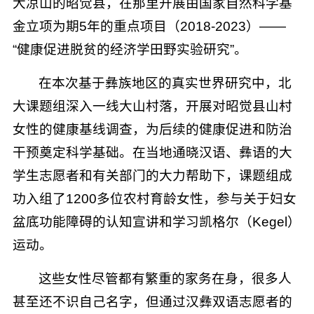
大凉山的昭觉县，在那里开展由国家自然科学基
n
d
金立项为期5年的重点项目（2018-2023）——
“健康促进脱贫的经济学田野实验研究”。
在本次基于彝族地区的真实世界研究中，北
大课题组深入一线大山村落，开展对昭觉县山村
女性的健康基线调查，为后续的健康促进和防治
干预奠定科学基础。在当地通晓汉语、彝语的大
学生志愿者和有关部门的大力帮助下，课题组成
功入组了1200多位农村育龄女性，参与关于妇女
盆底功能障碍的认知宣讲和学习凯格尔（Kegel）
运动。
这些女性尽管都有繁重的家务在身，很多人
甚至还不识自己名字，但通过汉彝双语志愿者的