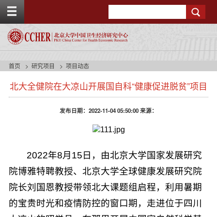
T
Search
o
g
g
l
e
t
首页
研究项目
项目动态
o
s
p
北大全健院在大凉山开展国自科“健康促进脱贫”项目
i
b
d
a
e
r
发布日期：2022-11-04 05:50:00 来源：
n
a
v
b
a
2022年8月15日，由北京大学国家发展研究
c
院博雅特聘教授、北京大学全球健康发展研究院
k
g
院长刘国恩教授带领北大课题组启程，利用暑期
r
o
的宝贵时光和疫情防控的窗口期，走进位于四川
u