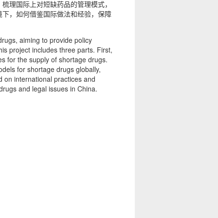
，梳理国际上对短缺药品的管理模式，
境下，如何借鉴国际做法和经验，保障
drugs, aiming to provide policy
s project includes three parts. First,
es for the supply of shortage drugs.
els for shortage drugs globally,
d on international practices and
drugs and legal issues in China.