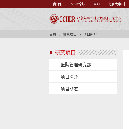
首页
NSD论坛
EMAIL
北京大学
首页
研究项目
项目简介
研究项目
s
i
d
医院管理研究部
e
n
项目简介
a
v
项目动态
h
e
s
a
i
d
d
e
e
r
n
b