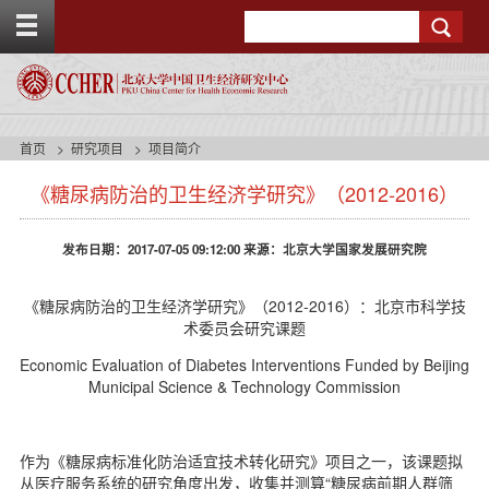
T
Search
o
g
g
l
e
t
首页
研究项目
项目简介
o
s
p
《糖尿病防治的卫生经济学研究》（2012-2016）
i
b
d
a
e
r
发布日期：2017-07-05 09:12:00 来源：北京大学国家发展研究院
n
a
v
《糖尿病防治的卫生经济学研究》（2012-2016）：北京市科学技
b
术委员会研究课题
a
Economic Evaluation of Diabetes Interventions Funded by Beijing
c
Municipal Science & Technology Commission
k
g
r
o
作为《糖尿病标准化防治适宜技术转化研究》项目之一，该课题拟
u
从医疗服务系统的研究角度出发，收集并测算“糖尿病前期人群筛