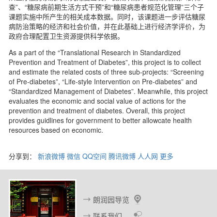
n
查”、“糖尿病前期生活方式干预”和“糖尿病患者规范化管理”三个子
d
课题实施中所产生的相关成本数据。同时，该课题进一步评估糖尿
病防治策略的经济和社会价值，并在此基础上进行经济学评价，为
政府合理配置卫生资源提供科学依据。
As a part of the “Translational Research in Standardized
Prevention and Treatment of Diabetes”, this project is to collect
and estimate the related costs of three sub-projects: “Screening
of Pre-diabetes”, “Life-style Intervention on Pre-diabetes” and
“Standardized Management of Diabetes”. Meanwhile, this project
evaluates the economic and social value of actions for the
prevention and treatment of diabetes. Overall, this project
provides guidlines for government to better allowcate health
resources based on economic.
分享到：
新浪微博
微信
QQ空间
腾讯微博
人人网
更多
朗润园导览
联系我们