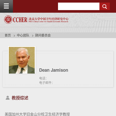
T
Search
o
g
g
l
e
t
首页
中心团队
顾问委员会
o
p
b
a
r
Dean Jamison
电话：
电子邮件：
教授综述
美国加州大学旧金山分校卫生经济学教授