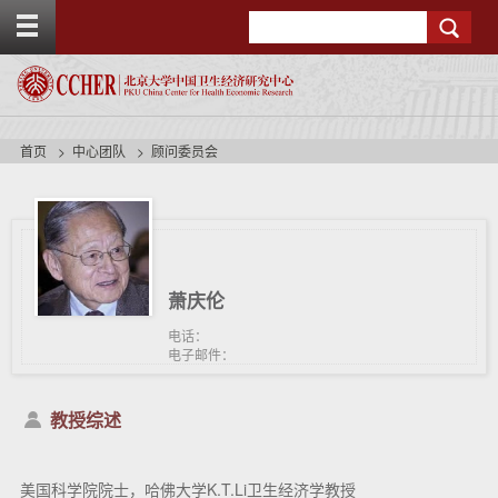
T
Search
o
g
g
l
e
t
首页
中心团队
顾问委员会
o
p
b
a
r
萧庆伦
电话：
电子邮件：
教授综述
美国科学院院士，哈佛大学K.T.Li卫生经济学教授