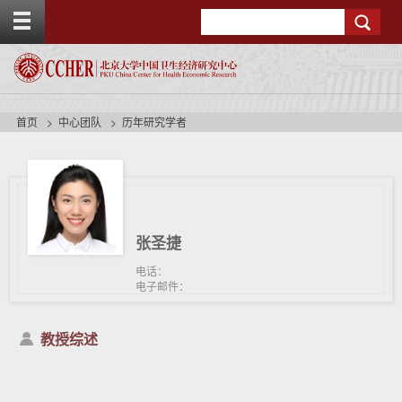
T
Search
o
g
g
l
e
t
首页
中心团队
历年研究学者
o
p
b
a
r
张圣捷
电话：
电子邮件：
教授综述