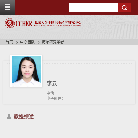
T
Search
o
g
g
l
e
t
首页
中心团队
历年研究学者
o
p
b
a
r
李云
电话：
电子邮件：
教授综述