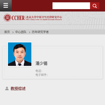
T
Search
o
g
g
l
e
t
首页
中心团队
历年研究学者
o
p
b
a
r
潘少锡
电话：
电子邮件：
教授综述