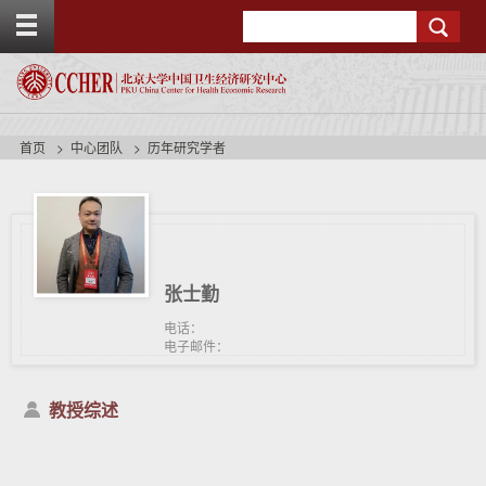
T
Search
o
g
g
l
e
t
首页
中心团队
历年研究学者
o
p
b
a
r
张士勤
电话：
电子邮件：
教授综述