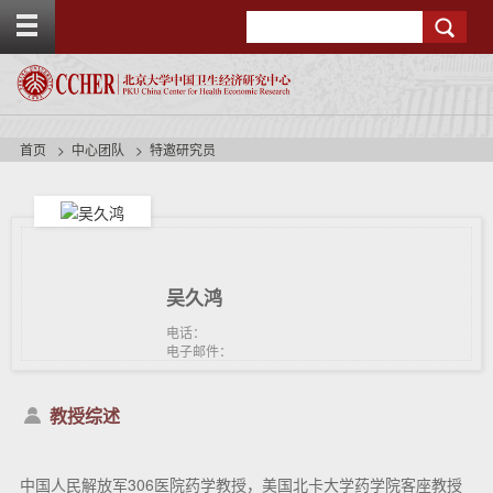
T
Search
o
g
g
l
e
t
首页
中心团队
特邀研究员
o
p
b
a
r
吴久鸿
电话：
电子邮件：
教授综述
中国人民解放军306医院药学教授，美国北卡大学药学院客座教授