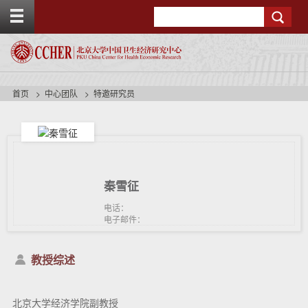
T
Search
o
g
g
l
e
t
首页
中心团队
特邀研究员
o
p
b
a
r
秦雪征
电话：
电子邮件：
教授综述
北京大学经济学院副教授