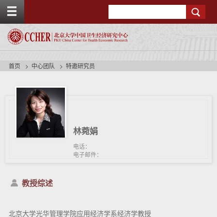
T
Search
o
g
g
l
e
t
首页
中心团队
特邀研究员
o
p
b
a
r
林菀娟
电话：
电子邮件：
教授综述
北京大学光华管理学院应用经济学系经济学教授