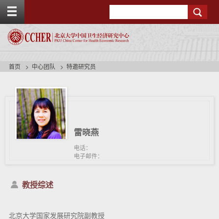
T
Search
o
g
g
l
e
t
首页
中心团队
特邀研究员
o
p
b
a
r
雷晓燕
电话：
电子邮件：
教授综述
北京大学国家发展研究院副教授