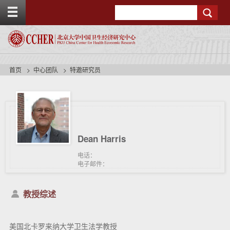
T
Search
o
g
g
l
e
t
首页
中心团队
特邀研究员
o
p
b
a
r
Dean Harris
电话：
电子邮件：
教授综述
美国北卡罗来纳大学卫生法学教授