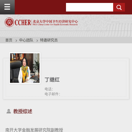
T
Search
o
g
g
l
e
t
首页
中心团队
特邀研究员
o
p
b
a
r
丁继红
电话：
电子邮件：
教授综述
南开大学金融发展研究院副教授