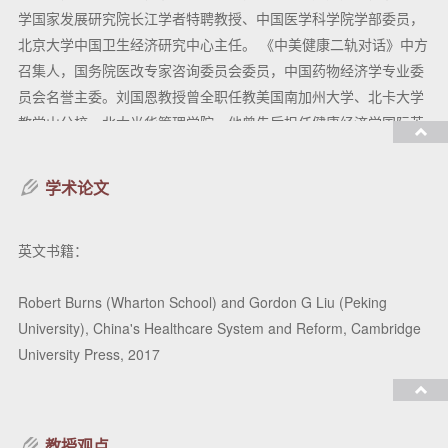
学国家发展研究院长江学者特聘教授、中国医学科学院学部委员，
北京大学中国卫生经济研究中心主任。 《中美健康二轨对话》中方
召集人，国务院医改专家咨询委员会委员，中国药物经济学专业委
员会名誉主委。刘国恩教授曾全职任教美国南加州大学、北卡大学
教堂山分校、北大光华管理学院。他曾先后担任健康经济学国际英
文学术期刊《Health Economics》(SCI) 副主编，中文期刊《经济
学季刊》副主编，《中国药物经济学》期刊主编。
学术论文
现任：
全球健康发展研究院院长、教育部经济学长江学者特聘教授、北大
英文书籍：
中国卫生经济研究中心主任
Robert Burns (Wharton School) and Gordon G Liu (Peking
研究领域：
University), China's Healthcare System and Reform, Cambridge
健康与发展经济学，国家医疗体制改革，以及医药经济学
University Press, 2017
教授课程：
重点科研项目：
管理经济学
教授观点