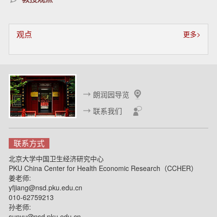
国家自然科学基金重点项目 （2019-2024）
精准健康脱贫的经济学实验：基于四川凉山的干预研究
观点
更多>
刘国恩，课题组长（PI），北京大学国家发展研究院；合作单位：
国家卫生健康委员会科学技术研究所；中国人民大学
学术论文：
朗润园导览
联系我们
Butt T, Liu GG., et al., “Taking stock of cost-effectiveness
analysis of healthcare in China,” BMJ Global Health, forthcoming,
联系方式
2019.
北京大学中国卫生经济研究中心
PKU China Center for Health Economic Research（CCHER）
Shang P, Liu GG et al., “Association Between Medication
姜老师:
Adherence and 1-year Major Cardiovascular Adverse Events
yfjiang@nsd.pku.edu.cn
After Acute Myocardial Infarction in China,” JAHA, forthcoming,
010-62759213
2019.
孙老师:
sunyu@nsd.pku.edu.cn