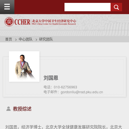
T
Search
o
g
g
l
e
t
首页
中心团队
研究团队
o
p
b
a
r
刘国恩
电话：010-62756963
电子邮件：gordonliu@nsd.pku.edu.cn
教授综述
刘国恩，经济学博士，北京大学全球健康发展研究院院长，北京大