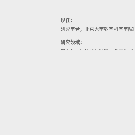
现任：
研究学者；北京大学数学科学学院
研究领域：
非寿险（健康险）精算、资本管理
教授课程：