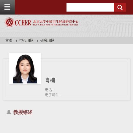
T
Search
o
g
g
l
e
t
首页
中心团队
研究团队
o
p
b
a
r
肖楠
电话：
电子邮件：
教授综述