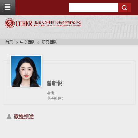
T
Search
o
g
g
l
e
t
首页
中心团队
研究团队
o
p
b
a
r
曾新悦
电话：
电子邮件：
教授综述