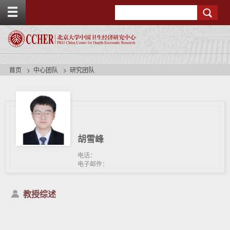
T
Search
o
g
g
l
e
t
首页
中心团队
研究团队
o
p
b
a
r
胡雪峰
电话：
电子邮件：
教授综述