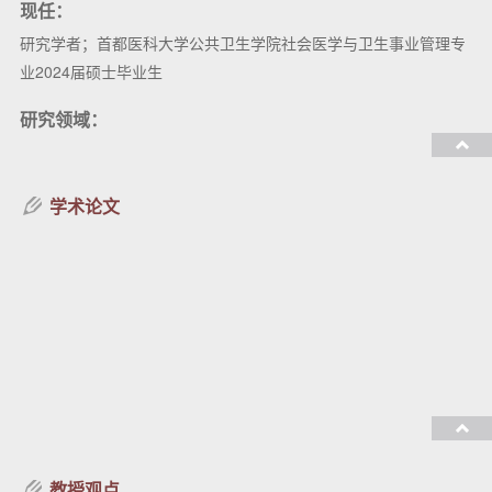
现任：
研究学者；首都医科大学公共卫生学院社会医学与卫生事业管理专
业2024届硕士毕业生
研究领域：
卫生经济学评价，肿瘤流行病学，卫生人力资源管理
教授课程：
学术论文
教授观点